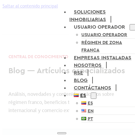
Saltar al contenido principal
SOLUCIONES
INMOBILIARIAS
USUARIO OPERADOR
USUARIO OPERADOR
RÉGIMEN DE ZONA
FRANCA
CENTRAL DE CONOCIMIENTO
EMPRESAS INSTALADAS
NOSOTROS
Blog — Artículos especializados
RSE
BLOG
CONTÁCTANOS
Análisis, novedades y contenidos prácticos sobre
ES
régimen franco, beneficios tributarios, logística
ES
internacional y comercio exterior.
EN
PT