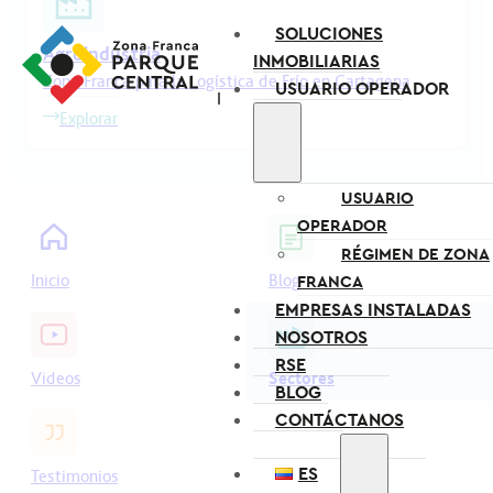
SOLUCIONES
Agroindustria
INMOBILIARIAS
Zona Franca para la Logística de Frío en Cartagena
USUARIO OPERADOR
Explorar
USUARIO
OPERADOR
RÉGIMEN DE ZONA
Inicio
Blog
FRANCA
EMPRESAS INSTALADAS
NOSOTROS
RSE
Videos
Sectores
BLOG
CONTÁCTANOS
ES
Testimonios