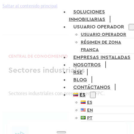
Saltar al contenido principal
SOLUCIONES
INMOBILIARIAS
USUARIO OPERADOR
USUARIO OPERADOR
RÉGIMEN DE ZONA
FRANCA
CENTRAL DE CONOCIMIENTO
EMPRESAS INSTALADAS
NOSOTROS
Sectores industriales
RSE
BLOG
CONTÁCTANOS
Sectores industriales con presencia en ZFPC.
ES
ES
EN
PT