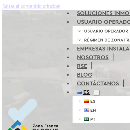
Saltar al contenido principal
SOLUCIONES INMOB
USUARIO OPERAD
USUARIO OPERADOR
RÉGIMEN DE ZONA F
EMPRESAS INSTAL
NOSOTROS
RSE
BLOG
CONTÁCTANOS
ES
ES
EN
PT