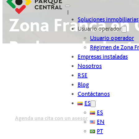
Zona Franca en 
Soluciones inmobiliarias
Usuario operador
Usuario operador
Bodegas Industr
Régimen de Zona F
Empresas instaladas
Nosotros
RSE
Más de 56 empresas ya 
Blog
Cartagena hacia el merc
Contáctanos
ES
ES
Agenda una cita con un asesor
EN
PT