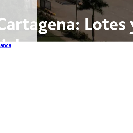
Cartagena: Lotes 
iales
ranca
operan desde
ado global