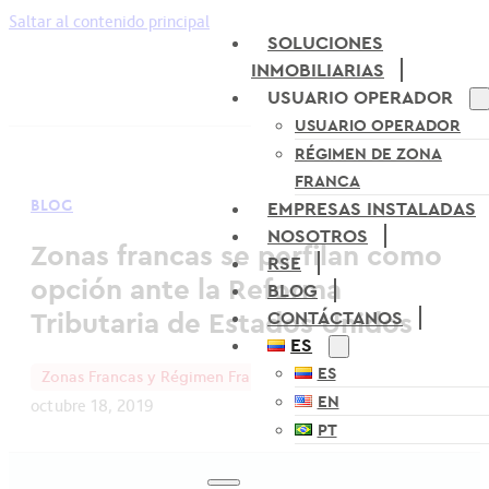
Saltar al contenido principal
SOLUCIONES
INMOBILIARIAS
USUARIO OPERADOR
USUARIO OPERADOR
RÉGIMEN DE ZONA
FRANCA
BLOG
EMPRESAS INSTALADAS
NOSOTROS
Zonas francas se perfilan como
RSE
opción ante la Reforma
BLOG
Tributaria de Estados Unidos
CONTÁCTANOS
ES
ES
Zonas Francas y Régimen Franco
EN
octubre 18, 2019
PT