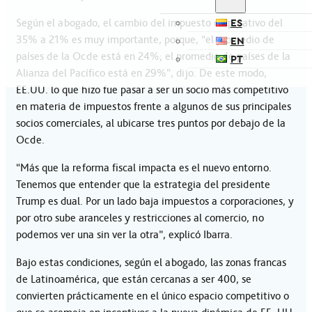
Según el abogado, el cambio del impuesto corporativo del
ES
35% a 21% es muy importante, porque, “el promedio de
EN
países de la Ocde está en 24%; el promedio de países de la
PT
Alianza del Pacífico está en 29%”, dijo. De este modo,
EE.UU. lo que hizo fue pasar a ser un socio más competitivo
en materia de impuestos frente a algunos de sus principales
socios comerciales, al ubicarse tres puntos por debajo de la
Ocde.
“Más que la reforma fiscal impacta es el nuevo entorno.
Tenemos que entender que la estrategia del presidente
Trump es dual. Por un lado baja impuestos a corporaciones, y
por otro sube aranceles y restricciones al comercio, no
podemos ver una sin ver la otra”, explicó Ibarra.
Bajo estas condiciones, según el abogado, las zonas francas
de Latinoamérica, que están cercanas a ser 400, se
convierten prácticamente en el único espacio competitivo o