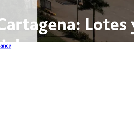
Cartagena: Lotes 
iales
ranca
operan desde
ado global