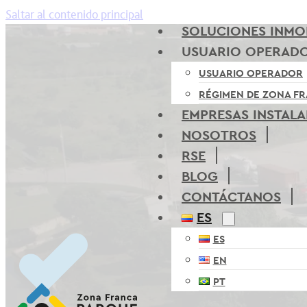
Saltar al contenido principal
SOLUCIONES INMOB
USUARIO OPERAD
USUARIO OPERADOR
RÉGIMEN DE ZONA F
EMPRESAS INSTAL
NOSOTROS
RSE
BLOG
CONTÁCTANOS
ES
ES
EN
PT