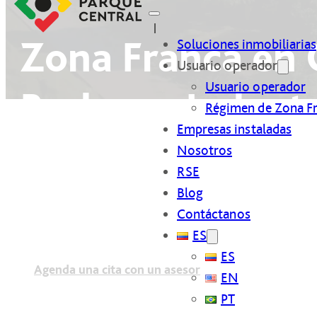
Zona Franca en 
Soluciones inmobiliarias
Usuario operador
Usuario operador
Bodegas Industr
Régimen de Zona F
Empresas instaladas
Nosotros
RSE
Más de 56 empresas ya 
Blog
Cartagena hacia el merc
Contáctanos
ES
ES
Agenda una cita con un asesor
EN
PT