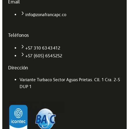
Email
info@zonafrancapc.co
Teléfonos
+57 310 6343412
+57 (605) 6545252
Dirección
Variante Turbaco Sector Aguas Prietas. Cll. 1 Cra. 2-5
DUP 1