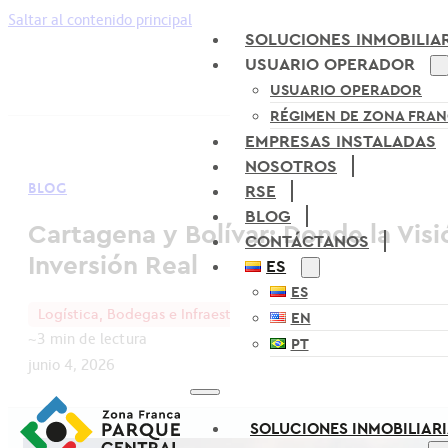
Saltar al contenido principal
SOLUCIONES INMOBILIA
USUARIO OPERADOR
USUARIO OPERADOR
RÉGIMEN DE ZONA FRA
EMPRESAS INSTALADAS
NOSOTROS
BLOG
RSE
BLOG
Cartagena y Bolívar: Donde la Vis
CONTÁCTANOS
Inversión Real
ES
ES
Logística, Bodegas e Infraestructura
EN
~3 min de lectura
PT
junio 4, 2026
SOLUCIONES INMOBILIAR