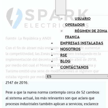
USUARIO
OPERADOR
RÉGIMEN DE ZONA
FRANCA
Fuente. La República y ANDI
EMPRESAS INSTALADAS
Con el fin de atraer más inversión extranjera y de aumentar
NOSOTROS
la competitividad, las Zonas Francas vienen trabajando en la
RSE
implementación del decreto 659 del 17 de abril de 2018,
BLOG
por medio del cual el Ministerio de Comercio, Industria y
CONTÁCTANOS
Turismo emitió una serie de modificaciones al régimen que
estaba vigente por medio de los decretos 2685 de 1999 y el
2147 de 2016.
Pese a que la nueva norma contempla cerca de 52 cambios
al sistema actual, los más relevantes son que aclara que
procesos industriales también aplican a servicios; esclarece