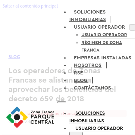
Saltar al contenido principal
SOLUCIONES
INMOBILIARIAS
USUARIO OPERADOR
USUARIO OPERADOR
RÉGIMEN DE ZONA
FRANCA
BLOG
EMPRESAS INSTALADAS
NOSOTROS
Los operadores de Zonas
RSE
Francas se alistan para
BLOG
aprovechar los beneficios del
CONTÁCTANOS
decreto 659 de 2018
SOLUCIONES
Zonas Francas y Régimen Franco
INMOBILIARIAS
octubre 23, 2019
USUARIO OPERADOR