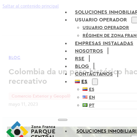
Saltar al contenido principal
SOLUCIONES INMOBILIA
USUARIO OPERADOR
USUARIO OPERADOR
RÉGIMEN DE ZONA FRA
EMPRESAS INSTALADAS
NOSOTROS
BLOG
RSE
BLOG
Colombia da un paso histórico haci
CONTÁCTANOS
recreativo
ES
ES
Comercio Exterior y Geopolítica
EN
mayo 11, 2023
PT
SOLUCIONES INMOBILIAR