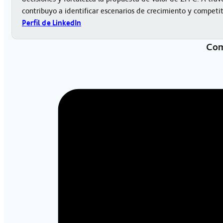
contribuyo a identificar escenarios de crecimiento y competi
Perfil de LinkedIn
Com