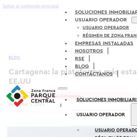
Saltar al contenido principal
SOLUCIONES INMOBILIA
USUARIO OPERADOR
USUARIO OPERADOR
RÉGIMEN DE ZONA FRA
EMPRESAS INSTALADAS
NOSOTROS
BLOG
RSE
BLOG
Cartagena: la plataforma más esta
CONTÁCTANOS
EE.UU
Nearshoring e Inversión Extranjera
SOLUCIONES INMOBILIAR
diciembre 5, 2025
USUARIO OPERADOR
USUARIO OPERAD