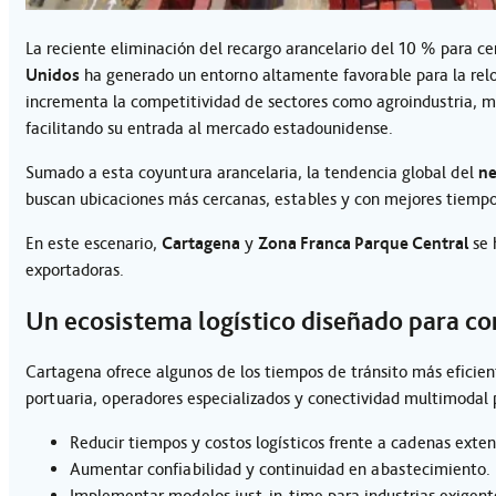
La reciente eliminación del recargo arancelario del 10 % para c
Unidos
ha generado un entorno altamente favorable para la relo
incrementa la competitividad de sectores como agroindustria, ma
facilitando su entrada al mercado estadounidense.
Sumado a esta coyuntura arancelaria, la tendencia global del
ne
buscan ubicaciones más cercanas, estables y con mejores tiempos 
En este escenario,
Cartagena
y
Zona Franca Parque Central
se 
exportadoras.
Un ecosistema logístico diseñado para c
Cartagena ofrece algunos de los tiempos de tránsito más eficient
portuaria, operadores especializados y conectividad multimodal
Reducir tiempos y costos logísticos frente a cadenas exte
Aumentar confiabilidad y continuidad en abastecimiento.
Implementar modelos just-in-time para industrias exigent