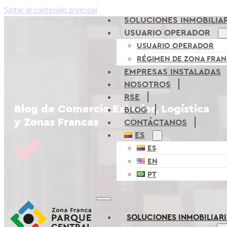
Saltar al contenido principal
SOLUCIONES INMOBILIA
USUARIO OPERADOR
USUARIO OPERADOR
RÉGIMEN DE ZONA FRA
EMPRESAS INSTALADAS
NOSOTROS
RSE
Blog de Comercio Exterior, Logística
BLOG
y Zonas Francas
CONTÁCTANOS
ES
ES
EN
PT
SOLUCIONES INMOBILIAR