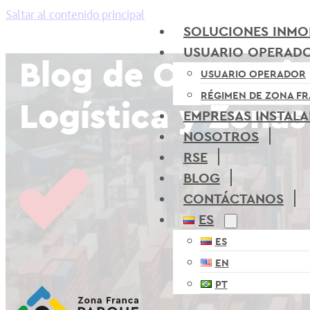
Saltar al contenido principal
SOLUCIONES INMOB
USUARIO OPERAD
Blog de Comercio 
USUARIO OPERADOR
RÉGIMEN DE ZONA F
Logística y Zonas
EMPRESAS INSTAL
NOSOTROS
RSE
BLOG
CONTÁCTANOS
ES
ES
EN
PT