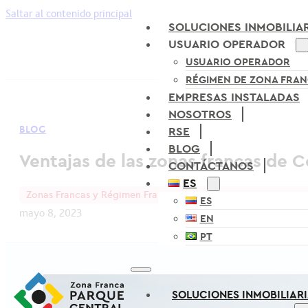
Saltar al contenido principal
SOLUCIONES INMOBILIA
USUARIO OPERADOR
USUARIO OPERADOR
RÉGIMEN DE ZONA FRA
EMPRESAS INSTALADAS
NOSOTROS
BLOG
RSE
BLOG
Ventajas de las zonas francas de
CONTÁCTANOS
ES
Zonas Francas y Régimen Franco
ES
mayo 8, 2023
EN
PT
SOLUCIONES INMOBILIAR