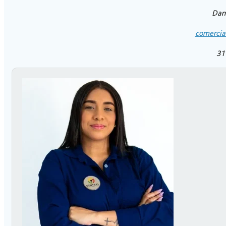
Dani
comercia
31