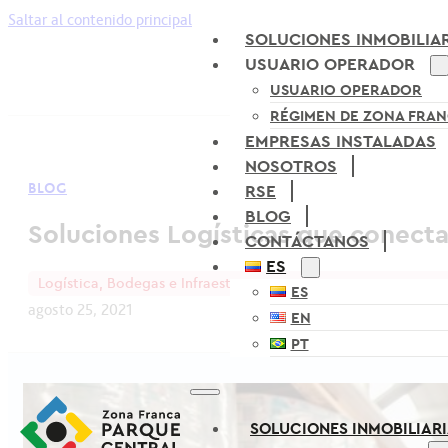
Saltar al contenido principal
SOLUCIONES INMOBILIA
USUARIO OPERADOR
USUARIO OPERADOR
RÉGIMEN DE ZONA FRA
EMPRESAS INSTALADAS
NOSOTROS
BLOG
RSE
BLOG
Soluciones Logísticas que conect
CONTÁCTANOS
ES
Logística, Bodegas e Infraestructura
ES
agosto 25, 2021
EN
PT
SOLUCIONES INMOBILIAR