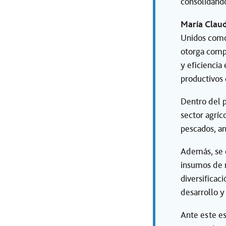
consolidando
María Clau
Unidos como 
otorga compe
y eficiencia
productivos 
Dentro del 
sector agríc
pescados, an
Además, se 
insumos de m
diversificac
desarrollo y
Ante este e