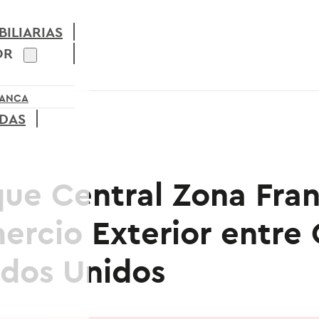
ILIARIAS
OR
RANCA
ADAS
ue Central Zona Fran
ercio Exterior entre
ados Unidos