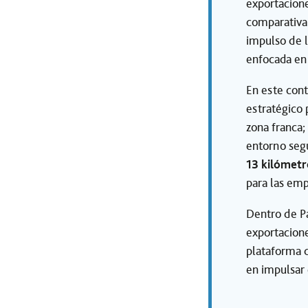
exportacione
comparativa 
impulso de l
enfocada en 
En este con
estratégico 
zona franca;
entorno segu
13 kilómetr
para las em
Dentro de P
exportacione
plataforma d
en impulsar 