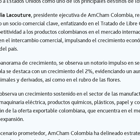
 a Estados Unidos como uno de los principales destinos de l
dia Lacouture
, presidente ejecutiva de AmCham Colombia, res
un socio comercial clave, enfatizando en el Tratado de Libr
titividad a los productos colombianos en el mercado internaci
 en el intercambio comercial, impulsando el crecimiento económ
del país.
panorama de crecimiento, se observa un notorio impulso en se
ola se destaca con un crecimiento del 2%, evidenciando un aume
imales y derivados, así como en el rubro de las flores.
observa un crecimiento sostenido en el sector de las manufac
aquinaria eléctrica, productos químicos, plásticos, papel y co
ión de la oferta exportable colombiana, que encuentra en el 
 expansión.
scenario prometedor, AmCham Colombia ha delineado estrategi