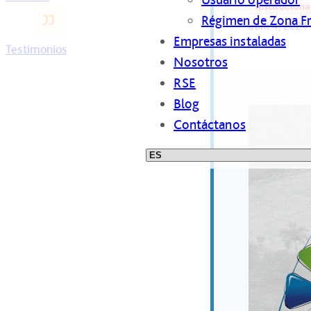
Instituciona
Régimen de Zona F
abril 4, 2024
Empresas instaladas
Testimonios
Nosotros
RSE
Blog
Contáctanos