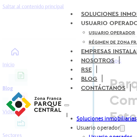
Saltar al contenido principal
SOLUCIONES INMOB
USUARIO OPERAD
USUARIO OPERADOR
RÉGIMEN DE ZONA F
EMPRESAS INSTAL
NOSOTROS
BLOG
Inicio
RSE
Parq
BLOG
CONTÁCTANOS
Blog
Com
Est
Videos
Soluciones inmobiliarias
Usuario operador
Sectores
Usuario operador