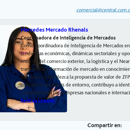
comercial@central.com.
Mercedes Mercado Rhenals
Coordinadora de Inteligencia de Mercados
Como Coordinadora de Inteligencia de Mercados en Z
tendencias económicas, dinámicas sectoriales y opo
entorno del comercio exterior, la logística y el Nea
transformar información de mercado en conocimien
decisiones y fortalezca la propuesta de valor de ZF
indicadores y análisis de entorno, contribuyo a iden
competitividad para empresas nacionales e internaci
Perfil de LinkedIn
Compartir en: