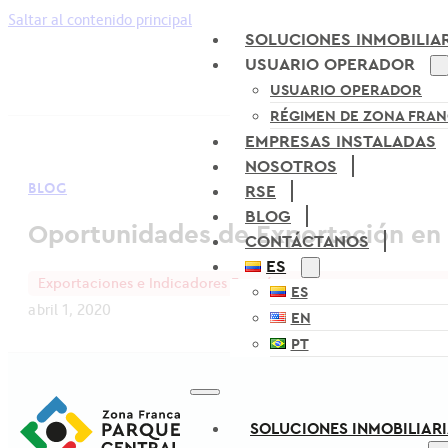
Saltar al contenido principal
SOLUCIONES INMOBILIA
USUARIO OPERADOR
USUARIO OPERADOR
RÉGIMEN DE ZONA FRA
EMPRESAS INSTALADAS
NOSOTROS
BLOG
RSE
BLOG
Oportunidades de Exportación en 
CONTÁCTANOS
ES
Exportaciones e Indicadores Económicos
ES
abril 1, 2020
EN
PT
SOLUCIONES INMOBILIAR