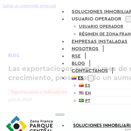
Saltar al contenido principal
SOLUCIONES INMOBILIA
USUARIO OPERADOR
USUARIO OPERADOR
RÉGIMEN DE ZONA FRA
EMPRESAS INSTALADAS
NOSOTROS
BLOG
RSE
BLOG
Las exportaciones para el mes de 
CONTÁCTANOS
crecimiento, presentando un aum
ES
ES
Exportaciones e Indicadores Económicos
EN
julio 6, 2022
PT
SOLUCIONES INMOBILIAR