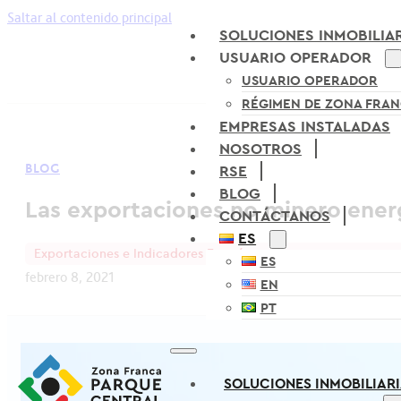
Saltar al contenido principal
SOLUCIONES INMOBILIA
USUARIO OPERADOR
USUARIO OPERADOR
RÉGIMEN DE ZONA FRA
EMPRESAS INSTALADAS
NOSOTROS
BLOG
RSE
BLOG
Las exportaciones no minero ener
CONTÁCTANOS
ES
Exportaciones e Indicadores Económicos
ES
febrero 8, 2021
EN
PT
SOLUCIONES INMOBILIAR