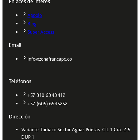
Enlaces de interés
Appolo
Blog
Super Access
Email
info@zonafrancapc.co
Teléfonos
+57 310 6343412
+57 (605) 6545252
Dirección
Variante Turbaco Sector Aguas Prietas. Cll. 1 Cra. 2-5
DUP 1