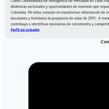
Como Coordinadora de Inteligencia de Mercados en Zona Fran
dinámicas sectoriales y oportunidades de inversión que impact
Colombia. Mi labor consiste en transformar información de 
decisiones y fortalezca la propuesta de valor de ZFPC. A trav
contribuyo a identificar escenarios de crecimiento y competi
Perfil de LinkedIn
Com