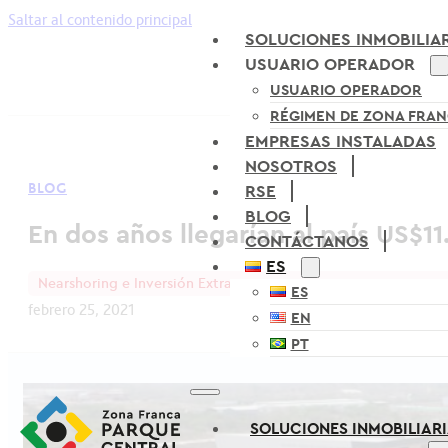
Saltar al contenido principal
SOLUCIONES INMOBILIA
USUARIO OPERADOR
USUARIO OPERADOR
RÉGIMEN DE ZONA FRA
EMPRESAS INSTALADAS
NOSOTROS
BLOG
RSE
BLOG
En dos años llegarían al país US$1
CONTÁCTANOS
ES
Nearshoring e Inversión Extranjera
ES
febrero 25, 2021
EN
PT
SOLUCIONES INMOBILIAR