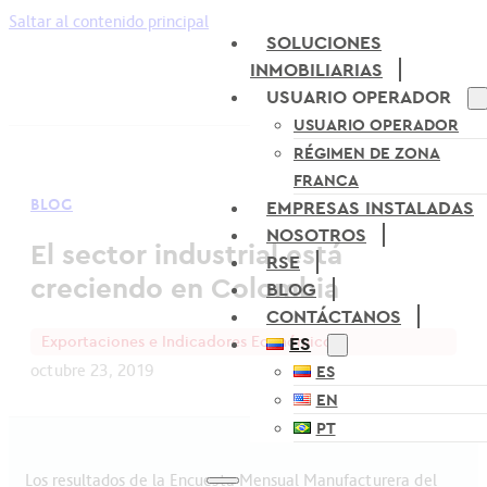
Saltar al contenido principal
SOLUCIONES
INMOBILIARIAS
USUARIO OPERADOR
USUARIO OPERADOR
RÉGIMEN DE ZONA
FRANCA
BLOG
EMPRESAS INSTALADAS
NOSOTROS
El sector industrial está
RSE
creciendo en Colombia
BLOG
CONTÁCTANOS
Exportaciones e Indicadores Económicos
ES
octubre 23, 2019
ES
EN
PT
Los resultados de la Encuesta Mensual Manufacturera del