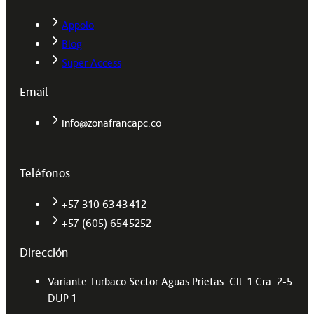
Appolo
Blog
Super Access
Email
info@zonafrancapc.co
Teléfonos
+57 310 6343412
+57 (605) 6545252
Dirección
Variante Turbaco Sector Aguas Prietas. Cll. 1 Cra. 2-5
DUP 1