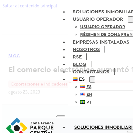
Saltar al contenido principal
SOLUCIONES INMOBILIA
USUARIO OPERADOR
USUARIO OPERADOR
RÉGIMEN DE ZONA FRA
EMPRESAS INSTALADAS
NOSOTROS
BLOG
RSE
BLOG
El comercio electrónico aumentó 1
CONTÁCTANOS
ES
Exportaciones e Indicadores Económicos
ES
agosto 23, 2023
EN
PT
SOLUCIONES INMOBILIAR