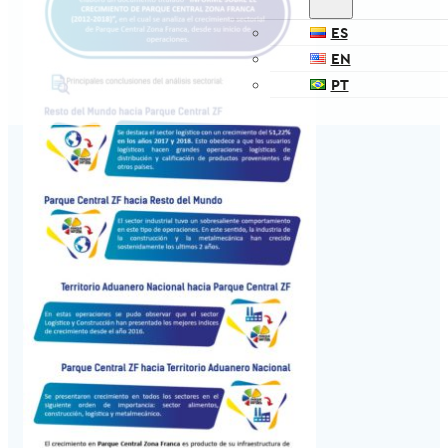
ES
EN
PT