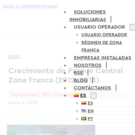
Saltar al contenido principal
SOLUCIONES
INMOBILIARIAS
USUARIO OPERADOR
USUARIO OPERADOR
RÉGIMEN DE ZONA
FRANCA
BLOG
EMPRESAS INSTALADAS
NOSOTROS
Crecimiento de Parque Central
RSE
Zona Franca (2012-2018)
BLOG
CONTÁCTANOS
Institucional / ZFPC / Sostenibilidad
ES
marzo 9, 2020
ES
EN
PT