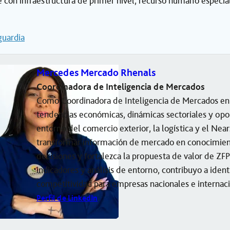
 con infraestructura de primer nivel, recurso humano especiali
uardia
Mercedes Mercado Rhenals
Coordinadora de Inteligencia de Mercados
Como Coordinadora de Inteligencia de Mercados en Z
tendencias económicas, dinámicas sectoriales y opo
entorno del comercio exterior, la logística y el Nea
transformar información de mercado en conocimien
decisiones y fortalezca la propuesta de valor de ZF
indicadores y análisis de entorno, contribuyo a iden
competitividad para empresas nacionales e internaci
Perfil de LinkedIn