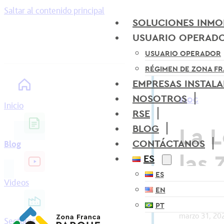
Saltar al contenido principal
SOLUCIONES INMOB
USUARIO OPERAD
USUARIO OPERADOR
RÉGIMEN DE ZONA F
EMPRESAS INSTAL
NOSOTROS
BLOG
Inicio
RSE
La L
BLOG
CONTÁCTANOS
Blog
las 
ES
ES
Videos
EN
Zonas Franc
PT
marzo 31, 20
Sectores