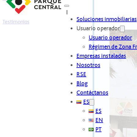
Soluciones inmobiliarias
Testimonios
Usuario operador
Usuario operador
Régimen de Zona F
Empresas instaladas
Nosotros
RSE
Blog
Contáctanos
ES
ES
EN
PT