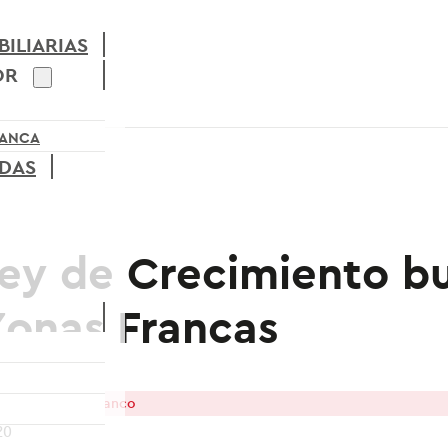
ILIARIAS
OR
RANCA
ADAS
ey de Crecimiento bu
Zonas Francas
as y Régimen Franco
20