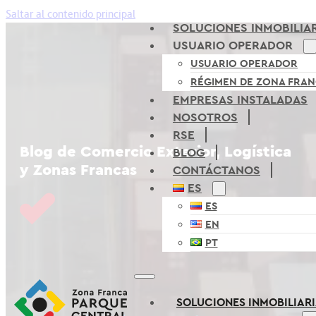
Saltar al contenido principal
SOLUCIONES INMOBILIA
USUARIO OPERADOR
USUARIO OPERADOR
RÉGIMEN DE ZONA FRA
EMPRESAS INSTALADAS
NOSOTROS
RSE
Blog de Comercio Exterior, Logística
BLOG
y Zonas Francas
CONTÁCTANOS
ES
ES
EN
PT
SOLUCIONES INMOBILIAR