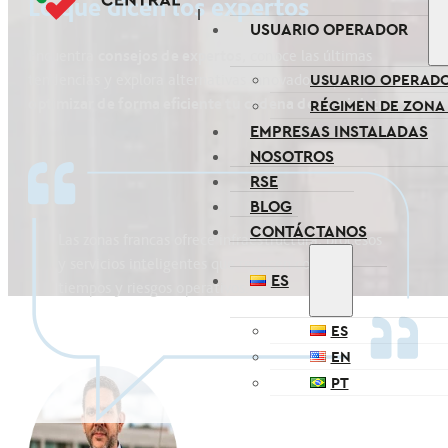
Lo que dicen los expertos
USUARIO OPERADOR
Encuentra
consejos de expertos,
conoce las últimas
USUARIO OPERAD
tendencias y explora alternativas innovadoras para
optimizar de forma eficiente tu cadena de suministro.
RÉGIMEN DE ZONA
EMPRESAS INSTALADAS
NOSOTROS
RSE
BLOG
CONTÁCTANOS
Las zonas francas ofrece infraestructura, procesos
y servicios inteligentes que reducen costos,
ES
tiempos y riesgos operativos.
ES
EN
PT