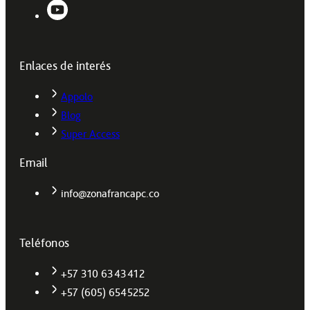
Enlaces de interés
Appolo
Blog
Super Access
Email
info@zonafrancapc.co
Teléfonos
+57 310 6343412
+57 (605) 6545252