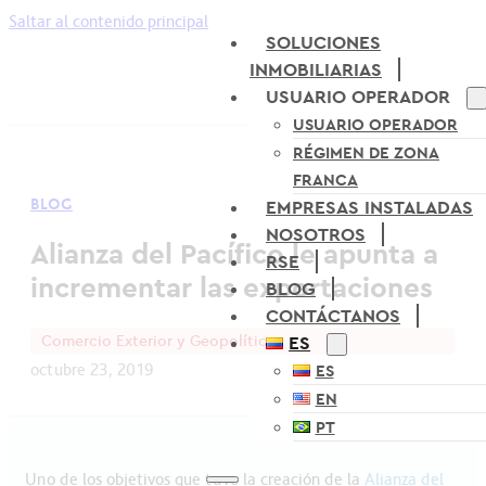
Saltar al contenido principal
SOLUCIONES
INMOBILIARIAS
USUARIO OPERADOR
USUARIO OPERADOR
RÉGIMEN DE ZONA
FRANCA
BLOG
EMPRESAS INSTALADAS
NOSOTROS
Alianza del Pacífico le apunta a
RSE
incrementar las exportaciones
BLOG
CONTÁCTANOS
Comercio Exterior y Geopolítica
ES
octubre 23, 2019
ES
EN
PT
Uno de los objetivos que tuvo la creación de la
Alianza del