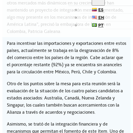
otros mercados más dinámicos en su crecimiento y han
ES
mantenido un proyecto de integración menos fragmentado,
algo muy presente en los mecanismos de integración de
EN
América Latina”, precisó la embajadora de México en
PT
Colombia, Patricia Galeana.
Para incentivar las importaciones y exportaciones entre estos
países, actualmente se trabaja en la desgravación de 8%
del comercio entre los países de la región. Cabe aclarar que
el porcentaje restante (92%) ya se encuentra sin aranceles
para la circulación entre México, Perú, Chile y Colombia.
Otro de los puntos sobre la mesa para esta reunión será la
evaluación de la situación de los cuatro países candidatos a
estados asociados: Australia, Canadá, Nueva Zelanda y
Singapur; los cuales también buscan acercamientos con la
Alianza a través de acuerdos y negociaciones.
Asimismo, se trató de la integración financiera y de
mecanismos que permitan el fomento de este ítem. Uno de