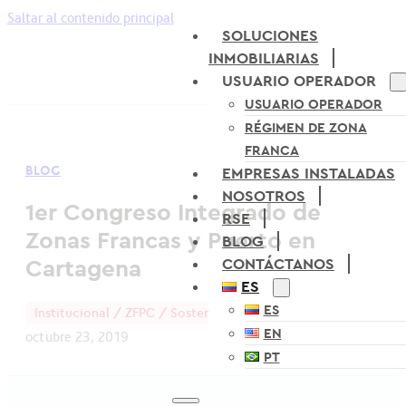
Saltar al contenido principal
SOLUCIONES
INMOBILIARIAS
USUARIO OPERADOR
USUARIO OPERADOR
RÉGIMEN DE ZONA
FRANCA
BLOG
EMPRESAS INSTALADAS
NOSOTROS
1er Congreso Integrado de
RSE
Zonas Francas y Puerto en
BLOG
Cartagena
CONTÁCTANOS
ES
ES
Institucional / ZFPC / Sostenibilidad
EN
octubre 23, 2019
PT