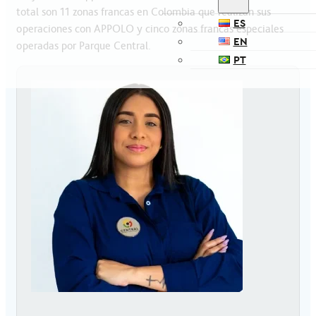
total son 11 zonas francas en Colombia que realizan sus
ES
operaciones con APPOLO y cinco zonas francas especiales
EN
operadas por Parque Central.
PT